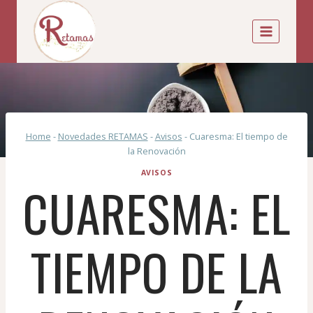
Home
-
Novedades RETAMAS
-
Avisos
-
Cuaresma: El tiempo de
la Renovación
AVISOS
CUARESMA: EL
TIEMPO DE LA